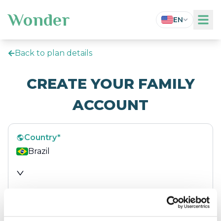
Wonder
EN
Back to plan details
CREATE YOUR FAMILY
ACCOUNT
Country
*
Brazil
Name
*