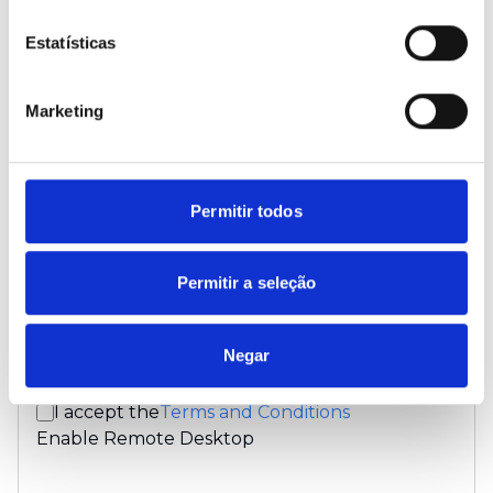
Estatísticas
Confirm
*
Marketing
Must have more than 14 characters
Must contain at least 1 number (0-9)
Permitir todos
Must contain at least 1 upper-case (A-Z)
Must contain at least 1 lower-case (a-z)
Permitir a seleção
Must contain at least special character (!@#$%^&*)
Must contain at least 1 unique character
Must NOT contain more than 1 repeated character
Negar
Both password Match
I accept the
Terms and Conditions
Enable Remote Desktop