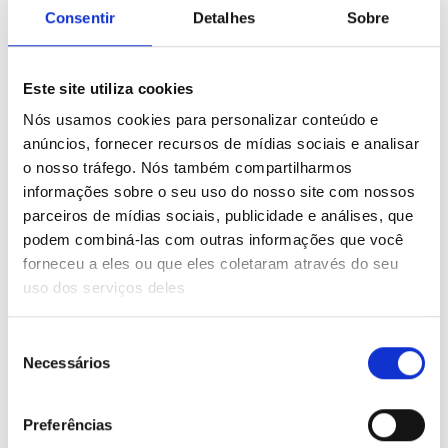
Consentir
Detalhes
Sobre
Lastname
*
Este site utiliza cookies
Email
*
Nós usamos cookies para personalizar conteúdo e
anúncios, fornecer recursos de mídias sociais e analisar
o nosso tráfego. Nós também compartilharmos
@thewonder.email
informações sobre o seu uso do nosso site com nossos
Voucher
*
parceiros de mídias sociais, publicidade e análises, que
podem combiná-las com outras informações que você
forneceu a eles ou que eles coletaram através do seu
Phone Number
*
uso dos serviços deles
Seleção
Necessários
Recovery E-mail
*
de
consentimento
Preferências
Password
*