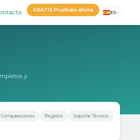
GRATIS Pruébalo ahora
ontacto
ES
¡No se necesita tarjeta de crédito!
mpletos y
Comparaciones
Registro
Soporte Técnico