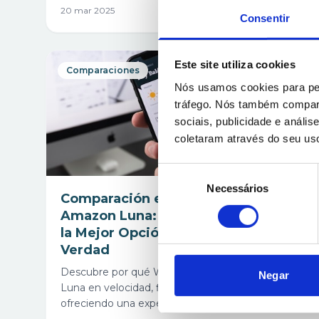
Leer más
20 mar 2025
Consentir
Este site utiliza cookies
Comparaciones
Nós usamos cookies para per
tráfego. Nós também compart
sociais, publicidade e anál
coletaram através do seu us
Seleção
Necessários
de
Comparación entre WONDER y
consentimento
Amazon Luna: Por Qué WONDER es
la Mejor Opción para Gamers de
Verdad
Descubre por qué WONDER supera a Amazon
Negar
Luna en velocidad, flexibilidad, costo y recursos,
ofreciendo una experiencia completa de