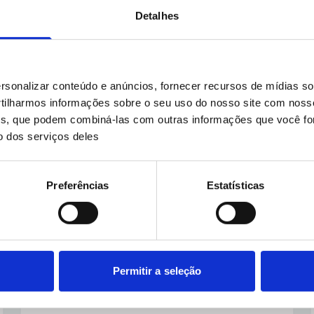
Leer más
15 ene 2025
Detalhes
Comparaciones
sonalizar conteúdo e anúncios, fornecer recursos de mídias soc
ilharmos informações sobre o seu uso do nosso site com noss
ises, que podem combiná-las com outras informações que você fo
o dos serviços deles
Preferências
Estatísticas
Comparación entre Wonder y
Boosteroid: Por Qué Wonder es la
Mejor Opción para Gamers
Modernos
Descubre por qué Wonder supera a Boosteroid
Permitir a seleção
en rendimiento, accesibilidad, precio y recursos,
ofreciendo una experiencia completa de