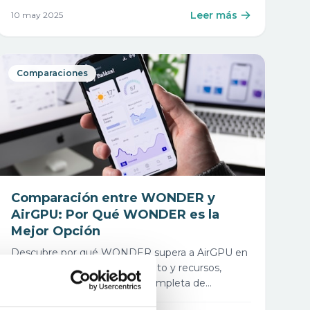
Leer más
10 may 2025
Comparaciones
Comparación entre WONDER y
AirGPU: Por Qué WONDER es la
Mejor Opción
Descubre por qué WONDER supera a AirGPU en
accesibilidad, costo, rendimiento y recursos,
ofreciendo una experiencia completa de
escritorio en la nube con acceso gratuito.