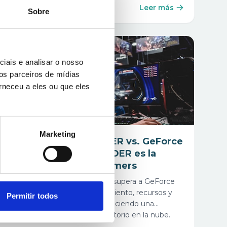
Leer más
15 ene 2025
Sobre
Comparaciones
iais e analisar o nosso
os parceiros de mídias
rneceu a eles ou que eles
Marketing
Comparación: WONDER vs. GeForce
NOW – Por Qué WONDER es la
Mejor Opción para Gamers
Descubre por qué WONDER supera a GeForce
NOW en accesibilidad, rendimiento, recursos y
Permitir todos
modelo de monetización, ofreciendo una
experiencia completa de escritorio en la nube.