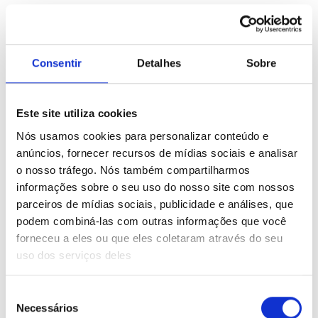
Consentir
Detalhes
Sobre
Este site utiliza cookies
Nós usamos cookies para personalizar conteúdo e
anúncios, fornecer recursos de mídias sociais e analisar
o nosso tráfego. Nós também compartilharmos
informações sobre o seu uso do nosso site com nossos
For Students
parceiros de mídias sociais, publicidade e análises, que
podem combiná-las com outras informações que você
Learning Without
forneceu a eles ou que eles coletaram através do seu
uso dos serviços deles
Barriers
Seleção
Necessários
de
Student without a computer with internet?