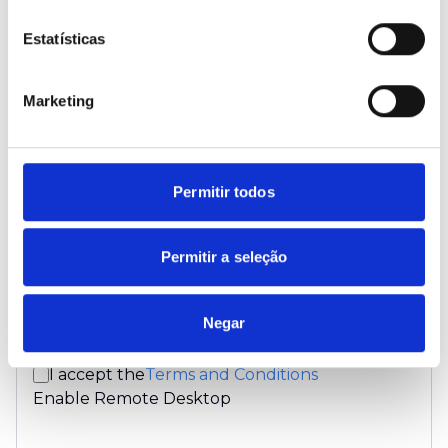
Estatísticas
Confirm
*
Marketing
Must have more than 14 characters
Must contain at least 1 number (0-9)
Permitir todos
Must contain at least 1 upper-case (A-Z)
Must contain at least 1 lower-case (a-z)
Permitir a seleção
Must contain at least special character (!@#$%^&*)
Must contain at least 1 unique character
Must NOT contain more than 1 repeated character
Negar
Both password Match
I accept the
Terms and Conditions
Enable Remote Desktop