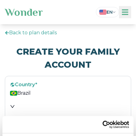
Wonder
EN
Back to plan details
CREATE YOUR FAMILY
ACCOUNT
Country
*
Brazil
Name
*