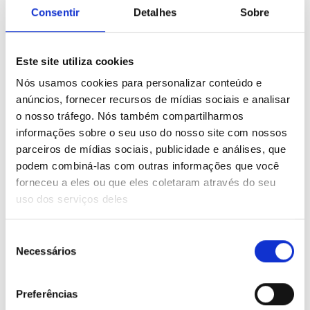
Consentir
Detalhes
Sobre
Lastname
*
Este site utiliza cookies
Email
*
Nós usamos cookies para personalizar conteúdo e
anúncios, fornecer recursos de mídias sociais e analisar
o nosso tráfego. Nós também compartilharmos
@thewonder.email
informações sobre o seu uso do nosso site com nossos
Voucher
*
parceiros de mídias sociais, publicidade e análises, que
podem combiná-las com outras informações que você
forneceu a eles ou que eles coletaram através do seu
Phone Number
*
uso dos serviços deles
Seleção
Necessários
Recovery E-mail
*
de
consentimento
Preferências
Password
*