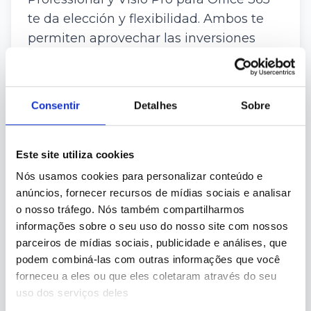
te da elección y flexibilidad. Ambos te
permiten aprovechar las inversiones
existentes en licenciamiento de
Windows 10 y Office 365 al desplegar en
la nube.
Consentir
Detalhes
Sobre
Puedes hacer una elección de
despliegue entre local o datacenter
Este site utiliza cookies
compartido de AbacusNext. TheWonder
Nós usamos cookies para personalizar conteúdo e
es un Socio QMTH Autorizado,
anúncios, fornecer recursos de mídias sociais e analisar
permitiéndote desplegar Office 365
o nosso tráfego. Nós também compartilharmos
ProPlus, Project Online Professional,
informações sobre o seu uso do nosso site com nossos
Visio Pro para Office 365 y productos
parceiros de mídias sociais, publicidade e análises, que
podem combiná-las com outras informações que você
calificados de Windows 10 a tu solución
forneceu a eles ou que eles coletaram através do seu
de infraestructura en la nube elegida.
uso dos serviços deles