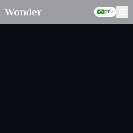
Wonder
PT